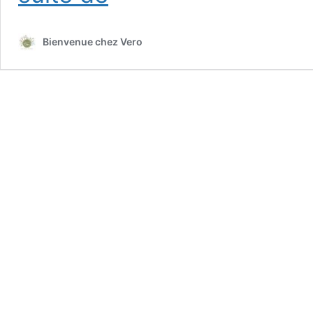
pour
octobre
Bienvenue chez Vero
rose
{sans
gluten
et
sans
lait)