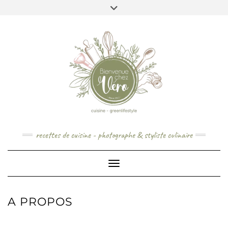
Skip
to
content
recettes de cuisine - photographe & styliste culinaire
Toggle Navigation
A PROPOS
CONTACT – QUI SUIS-JE ?