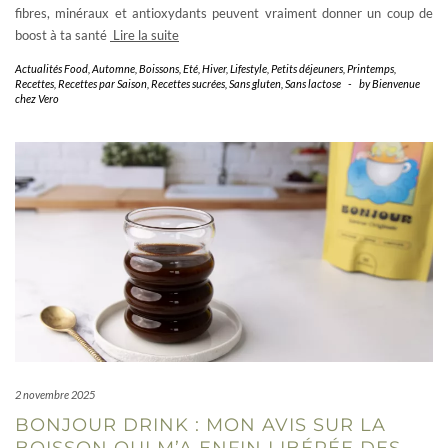
fibres, minéraux et antioxydants peuvent vraiment donner un coup de
boost à ta santé
Lire la suite
Actualités Food
,
Automne
,
Boissons
,
Eté
,
Hiver
,
Lifestyle
,
Petits déjeuners
,
Printemps
,
Recettes
,
Recettes par Saison
,
Recettes sucrées
,
Sans gluten
,
Sans lactose
-
by
Bienvenue
chez Vero
2 novembre 2025
BONJOUR DRINK : MON AVIS SUR LA