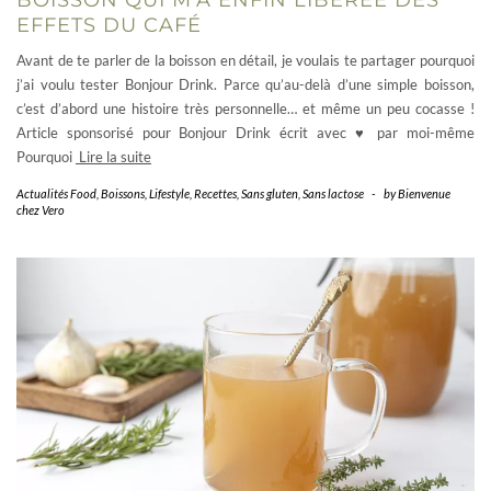
BOISSON QUI M’A ENFIN LIBÉRÉE DES
EFFETS DU CAFÉ
Avant de te parler de la boisson en détail, je voulais te partager pourquoi
j’ai voulu tester Bonjour Drink. Parce qu’au-delà d’une simple boisson,
c’est d’abord une histoire très personnelle… et même un peu cocasse !
Article sponsorisé pour Bonjour Drink écrit avec ♥ par moi-même
Pourquoi
Lire la suite
Actualités Food
,
Boissons
,
Lifestyle
,
Recettes
,
Sans gluten
,
Sans lactose
-
by
Bienvenue
chez Vero