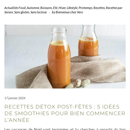
Actualités Food
,
Automne
,
Boissons
,
Eté
,
Hiver
,
Lifestyle
,
Printemps
,
Recettes
,
Recettes par
Saison
,
Sans gluten
,
Sans lactose
-
by
Bienvenue chez Vero
17 janvier 2024
RECETTES DÉTOX POST-FÊTES : 5 IDÉES
DE SMOOTHIES POUR BIEN COMMENCER
L’ANNÉE
Les vacances de Noël sont terminées et tu cherches à repartir du bon