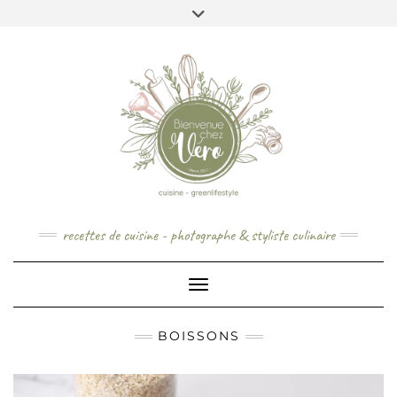
Skip
to
content
recettes de cuisine - photographe & styliste culinaire
Toggle Navigation
BOISSONS