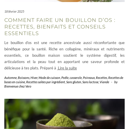
18 février 2025
COMMENT FAIRE UN BOUILLON D’OS :
RECETTES, BIENFAITS ET CONSEILS
ESSENTIELS
Le bouillon d’os est une recette ancestrale aussi réconfortante que
bénéfique pour la santé. Riche en collagène, minéraux et nutriments
essentiels, ce bouillon maison soutient le système digestif, les
articulations et la peau tout en apportant une saveur profonde et
délicieuse à tes plats. Préparé à
Lire la suite
Automne
,
Boissons
,
Hiver
,
Mode de cuisson
,
Poêle, casserole
,
Poireaux
,
Recettes
,
Recettes de
bases en cuisine
,
Recettes salées par ingrédient
,
Sans gluten
,
Sans lactose
,
Viande
-
by
Bienvenue chez Vero