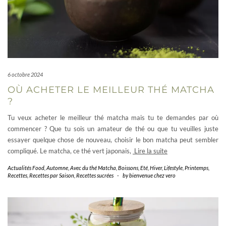
6 octobre 2024
OÙ ACHETER LE MEILLEUR THÉ MATCHA
?
Tu veux acheter le meilleur thé matcha mais tu te demandes par où
commencer ? Que tu sois un amateur de thé ou que tu veuilles juste
essayer quelque chose de nouveau, choisir le bon matcha peut sembler
compliqué. Le matcha, ce thé vert japonais,
Lire la suite
Actualités Food
,
Automne
,
Avec du thé Matcha
,
Boissons
,
Eté
,
Hiver
,
Lifestyle
,
Printemps
,
Recettes
,
Recettes par Saison
,
Recettes sucrées
-
by
bienvenue chez vero