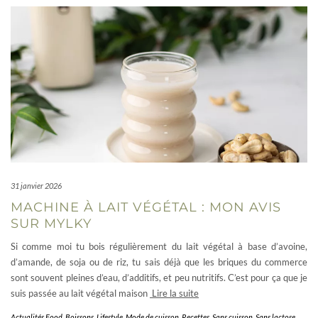
31 janvier 2026
MACHINE À LAIT VÉGÉTAL : MON AVIS
SUR MYLKY
Si comme moi tu bois régulièrement du lait végétal à base d’avoine,
d’amande, de soja ou de riz, tu sais déjà que les briques du commerce
sont souvent pleines d’eau, d’additifs, et peu nutritifs. C’est pour ça que je
suis passée au lait végétal maison
Lire la suite
Actualités Food
,
Boissons
,
Lifestyle
,
Mode de cuisson
,
Recettes
,
Sans cuisson
,
Sans lactose
,