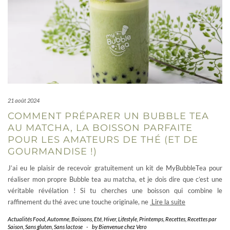
21 août 2024
COMMENT PRÉPARER UN BUBBLE TEA
AU MATCHA, LA BOISSON PARFAITE
POUR LES AMATEURS DE THÉ (ET DE
GOURMANDISE !)
J’ai eu le plaisir de recevoir gratuitement un kit de MyBubbleTea pour
réaliser mon propre Bubble tea au matcha, et je dois dire que c’est une
véritable révélation ! Si tu cherches une boisson qui combine le
raffinement du thé avec une touche originale, ne
Lire la suite
Actualités Food
,
Automne
,
Boissons
,
Eté
,
Hiver
,
Lifestyle
,
Printemps
,
Recettes
,
Recettes par
Saison
,
Sans gluten
,
Sans lactose
-
by
Bienvenue chez Vero