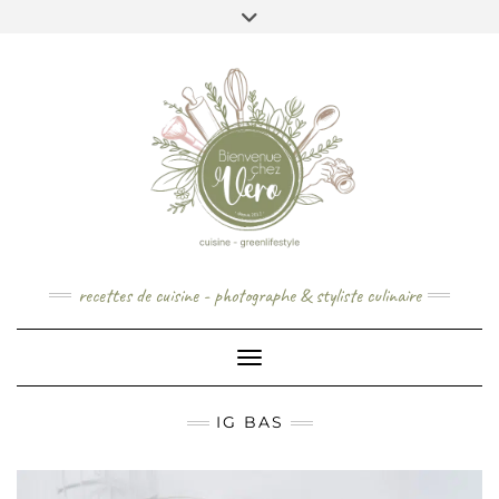
Skip
to
content
recettes de cuisine - photographe & styliste culinaire
Toggle Navigation
IG BAS