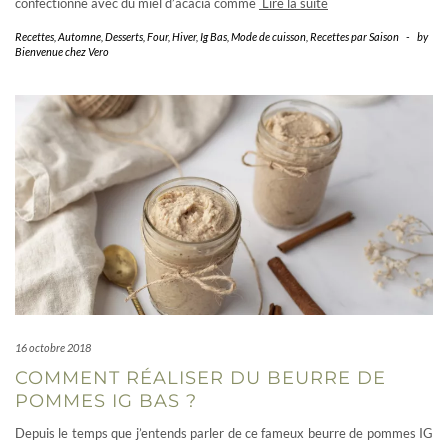
confectionné avec du miel d’acacia comme
Lire la suite
Recettes
,
Automne
,
Desserts
,
Four
,
Hiver
,
Ig Bas
,
Mode de cuisson
,
Recettes par Saison
-
by
Bienvenue chez Vero
16 octobre 2018
COMMENT RÉALISER DU BEURRE DE
POMMES IG BAS ?
Depuis le temps que j’entends parler de ce fameux beurre de pommes IG