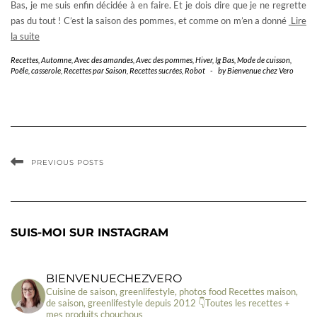
Bas, je me suis enfin décidée à en faire. Et je dois dire que je ne regrette
pas du tout ! C’est la saison des pommes, et comme on m’en a donné
Lire
la suite
Recettes
,
Automne
,
Avec des amandes
,
Avec des pommes
,
Hiver
,
Ig Bas
,
Mode de cuisson
,
Poêle, casserole
,
Recettes par Saison
,
Recettes sucrées
,
Robot
-
by
Bienvenue chez Vero
PREVIOUS POSTS
SUIS-MOI SUR INSTAGRAM
BIENVENUECHEZVERO
Cuisine de saison, greenlifestyle, photos food
Recettes maison,
de saison, greenlifestyle depuis 2012
👇Toutes les recettes +
mes produits chouchous