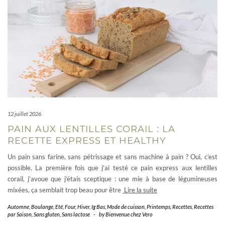
12 juillet 2026
PAIN AUX LENTILLES CORAIL : LA
RECETTE EXPRESS ET HEALTHY
Un pain sans farine, sans pétrissage et sans machine à pain ? Oui, c’est
possible. La première fois que j’ai testé ce pain express aux lentilles
corail, j’avoue que j’étais sceptique : une mie à base de légumineuses
mixées, ça semblait trop beau pour être
Lire la suite
Automne
,
Boulange
,
Eté
,
Four
,
Hiver
,
Ig Bas
,
Mode de cuisson
,
Printemps
,
Recettes
,
Recettes
par Saison
,
Sans gluten
,
Sans lactose
-
by
Bienvenue chez Vero