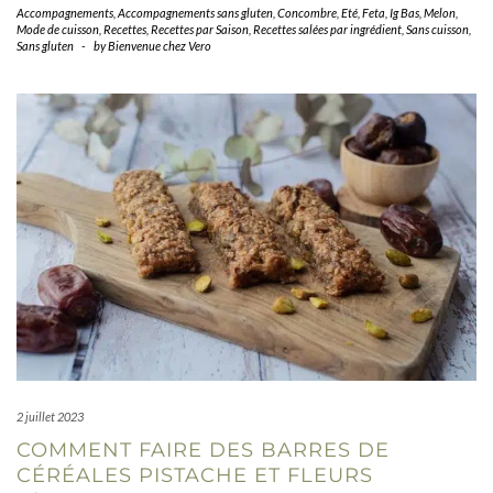
Accompagnements
,
Accompagnements sans gluten
,
Concombre
,
Eté
,
Feta
,
Ig Bas
,
Melon
,
Mode de cuisson
,
Recettes
,
Recettes par Saison
,
Recettes salées par ingrédient
,
Sans cuisson
,
Sans gluten
-
by
Bienvenue chez Vero
2 juillet 2023
COMMENT FAIRE DES BARRES DE
CÉRÉALES PISTACHE ET FLEURS