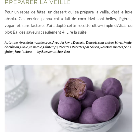
PRÉPARER LA VEILLE
Pour un repas de fêtes, un dessert qui se prépare la veille, c’est le luxe
absolu. Ces verrine panna cotta lait de coco kiwi sont belles, légères,
vegan et sans lactose. J’ai adopté cette recette ultra-simple d’Alicia du
blog Bal des saveurs : seulement 4
Lire la suite
Automne
,
Avec de la noix de coco
,
Avec des kiwis
,
Desserts
,
Desserts sans gluten
,
Hiver
,
Mode
de cuisson
,
Poêle, casserole
,
Printemps
,
Recettes
,
Recettes par Saison
,
Recettes sucrées
,
Sans
gluten
,
Sans lactose
-
by
Bienvenue chez Vero