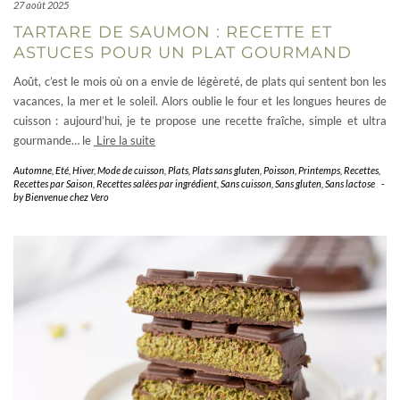
27 août 2025
TARTARE DE SAUMON : RECETTE ET
ASTUCES POUR UN PLAT GOURMAND
Août, c’est le mois où on a envie de légèreté, de plats qui sentent bon les
vacances, la mer et le soleil. Alors oublie le four et les longues heures de
cuisson : aujourd’hui, je te propose une recette fraîche, simple et ultra
gourmande… le
Lire la suite
Automne
,
Eté
,
Hiver
,
Mode de cuisson
,
Plats
,
Plats sans gluten
,
Poisson
,
Printemps
,
Recettes
,
Recettes par Saison
,
Recettes salées par ingrédient
,
Sans cuisson
,
Sans gluten
,
Sans lactose
-
by
Bienvenue chez Vero