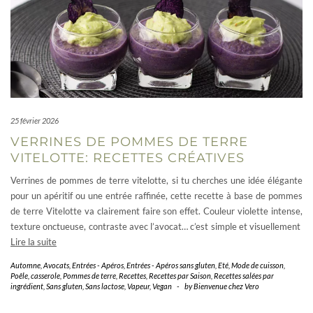
25 février 2026
VERRINES DE POMMES DE TERRE
VITELOTTE: RECETTES CRÉATIVES
Verrines de pommes de terre vitelotte, si tu cherches une idée élégante
pour un apéritif ou une entrée raffinée, cette recette à base de pommes
de terre Vitelotte va clairement faire son effet. Couleur violette intense,
texture onctueuse, contraste avec l’avocat… c’est simple et visuellement
Lire la suite
Automne
,
Avocats
,
Entrées - Apéros
,
Entrées - Apéros sans gluten
,
Eté
,
Mode de cuisson
,
Poêle, casserole
,
Pommes de terre
,
Recettes
,
Recettes par Saison
,
Recettes salées par
ingrédient
,
Sans gluten
,
Sans lactose
,
Vapeur
,
Vegan
-
by
Bienvenue chez Vero