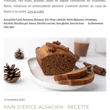
Pourtant, ces fruits, graines, baies et algues concentrés en vitamines,
fibres, minéraux et antioxydants peuvent vraiment donner un coup de
boost à ta santé
Lire la suite
Actualités Food
,
Automne
,
Boissons
,
Eté
,
Hiver
,
Lifestyle
,
Petits déjeuners
,
Printemps
,
Recettes
,
Recettes par Saison
,
Recettes sucrées
,
Sans gluten
,
Sans lactose
-
by
Bienvenue
chez Vero
15 novembre 2025
PAIN D’ÉPICE ALSACIEN : RECETTE