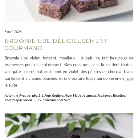
8 avril 2026
BROWNIE UBE DÉLICIEUSEMENT
GOURMAND
Brownie ube violet, fondant, moelleux… je sais, ça fait beaucoup de
promesses pour un seul dessert. Mais crois-moi, celui-là les tient toutes.
Une pâte colorée naturellement en violet, des pépites de chocolat blanc
qui fondent à chaque bouchée, et une texture fudgy qui donne envie
Lire
la suite
Automne
,
Avec de l'ube
,
Eté
,
Four
,
Goûters
,
Hiver
,
Mode de cuisson
,
Printemps
,
Recettes
,
Recettes par Saison
-
by
Bienvenue chez Vero