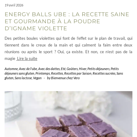
19 avril 2026
ENERGY BALLS UBE : LA RECETTE SAINE
ET GOURMANDE À LA POUDRE
D’IGNAME VIOLETTE
Des petites boules violettes qui font de l’effet sur le plan de travail, qui
tiennent dans le creux de la main et qui calment la faim entre deux
réunions ou après le sport ? Oui, ça existe. Et non, ce n’est pas de la
magie
Lire la suite
Automne
,
Avec de l'ube
,
Avec des dattes
,
Eté
,
Goûters
,
Hiver
,
Petits déjeuners
,
Petits
déjeuners sans gluten
,
Printemps
,
Recettes
,
Recettes par Saison
,
Recettes sucrées
,
Sans
gluten
,
Sans lactose
,
Vegan
-
by
Bienvenue chez Vero