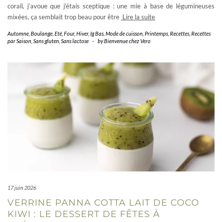
corail, j’avoue que j’étais sceptique : une mie à base de légumineuses
mixées, ça semblait trop beau pour être
Lire la suite
Automne
,
Boulange
,
Eté
,
Four
,
Hiver
,
Ig Bas
,
Mode de cuisson
,
Printemps
,
Recettes
,
Recettes
par Saison
,
Sans gluten
,
Sans lactose
-
by
Bienvenue chez Vero
17 juin 2026
VERRINE PANNA COTTA LAIT DE COCO
KIWI : LE DESSERT DE FÊTES À