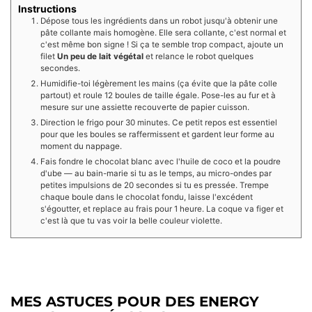
Instructions
Dépose tous les ingrédients dans un robot jusqu'à obtenir une
pâte collante mais homogène. Elle sera collante, c'est normal et
c'est même bon signe ! Si ça te semble trop compact, ajoute un
filet
Un peu de lait végétal
et relance le robot quelques
secondes.
Humidifie-toi légèrement les mains (ça évite que la pâte colle
partout) et roule 12 boules de taille égale. Pose-les au fur et à
mesure sur une assiette recouverte de papier cuisson.
Direction le frigo pour 30 minutes. Ce petit repos est essentiel
pour que les boules se raffermissent et gardent leur forme au
moment du nappage.
Fais fondre le chocolat blanc avec l'huile de coco et la poudre
d'ube — au bain-marie si tu as le temps, au micro-ondes par
petites impulsions de 20 secondes si tu es pressée. Trempe
chaque boule dans le chocolat fondu, laisse l'excédent
s'égoutter, et replace au frais pour 1 heure. La coque va figer et
c'est là que tu vas voir la belle couleur violette.
MES ASTUCES POUR DES ENERGY