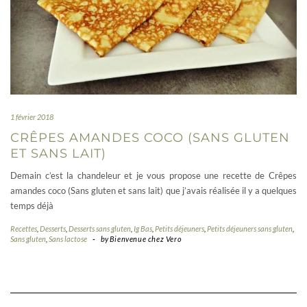
1 février 2018
CRÊPES AMANDES COCO (SANS GLUTEN
ET SANS LAIT)
Demain c’est la chandeleur et je vous propose une recette de Crêpes
amandes coco (Sans gluten et sans lait) que j’avais réalisée il y a quelques
temps déjà
Recettes
,
Desserts
,
Desserts sans gluten
,
Ig Bas
,
Petits déjeuners
,
Petits déjeuners sans gluten
,
Sans gluten
,
Sans lactose
-
by
Bienvenue chez Vero