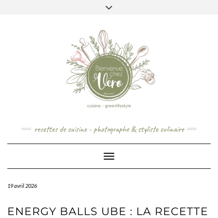
Skip
to
content
recettes de cuisine - photographe & styliste culinaire
Toggle Navigation
19 avril 2026
ENERGY BALLS UBE : LA RECETTE