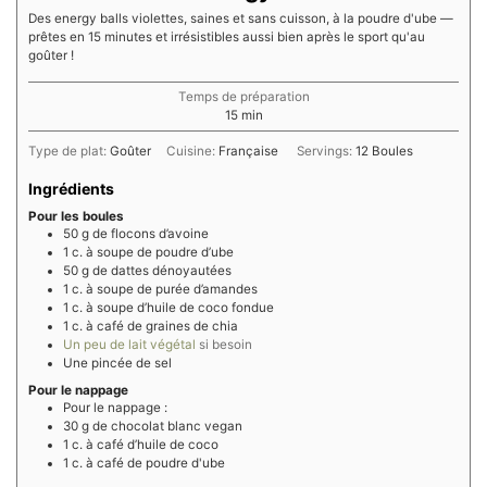
Des energy balls violettes, saines et sans cuisson, à la poudre d'ube —
prêtes en 15 minutes et irrésistibles aussi bien après le sport qu'au
goûter !
Temps de préparation
minutes
15
min
Type de plat:
Goûter
Cuisine:
Française
Servings:
12
Boules
Ingrédients
Pour les boules
50
g
de flocons d’avoine
1
c.
à soupe de poudre d’ube
50
g
de dattes dénoyautées
1
c.
à soupe de purée d’amandes
1
c.
à soupe d’huile de coco fondue
1
c.
à café de graines de chia
Un peu de lait végétal
si besoin
Une pincée de sel
Pour le nappage
Pour le nappage :
30
g
de chocolat blanc vegan
1
c.
à café d’huile de coco
1
c.
à café de poudre d'ube