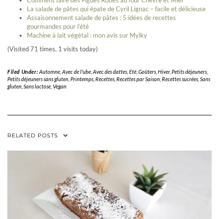
Comment faire des Figues Rôties au four Chèvre et Miel
La salade de pâtes qui épate de Cyril Lignac – facile et délicieuse
Assaisonnement salade de pâtes : 5 idées de recettes
gourmandes pour l’été
Machine à lait végétal : mon avis sur Mylky
(Visited 71 times, 1 visits today)
Filed Under:
Automne
,
Avec de l'ube
,
Avec des dattes
,
Eté
,
Goûters
,
Hiver
,
Petits déjeuners
,
Petits déjeuners sans gluten
,
Printemps
,
Recettes
,
Recettes par Saison
,
Recettes sucrées
,
Sans
gluten
,
Sans lactose
,
Vegan
RELATED POSTS