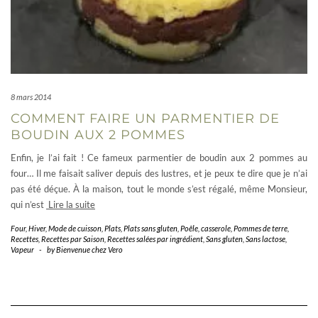
8 mars 2014
COMMENT FAIRE UN PARMENTIER DE
BOUDIN AUX 2 POMMES
Enfin, je l’ai fait ! Ce fameux parmentier de boudin aux 2 pommes au
four… Il me faisait saliver depuis des lustres, et je peux te dire que je n’ai
pas été déçue. À la maison, tout le monde s’est régalé, même Monsieur,
qui n’est
Lire la suite
Four
,
Hiver
,
Mode de cuisson
,
Plats
,
Plats sans gluten
,
Poêle, casserole
,
Pommes de terre
,
Recettes
,
Recettes par Saison
,
Recettes salées par ingrédient
,
Sans gluten
,
Sans lactose
,
Vapeur
-
by
Bienvenue chez Vero