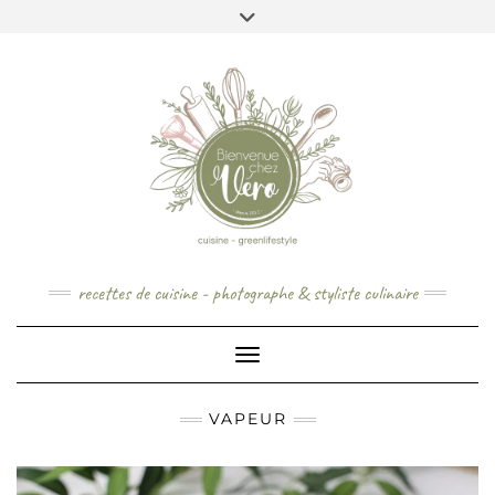
Skip
to
content
recettes de cuisine - photographe & styliste culinaire
Toggle Navigation
VAPEUR