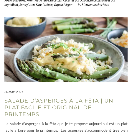
Poêle, casserole
,
Pommes de terre
,
Recettes
,
Recettes par Saison
,
Recettes salées par
ingrédient
,
Sans gluten
,
Sans lactose
,
Vapeur
,
Vegan
-
by
Bienvenue chez Vero
30 mars 2021
SALADE D’ASPERGES À LA FÊTA | UN
PLAT FACILE ET ORIGINAL DE
PRINTEMPS
La salade d’asperges à la fêta que je te propose aujourd’hui est un plat
facile à faire pour le printemps. Les asperges s’accommodent très bien