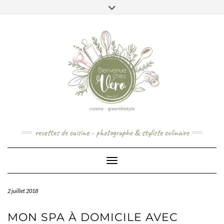
Skip
to
content
recettes de cuisine - photographe & styliste culinaire
Toggle Navigation
2 juillet 2018
MON SPA À DOMICILE AVEC