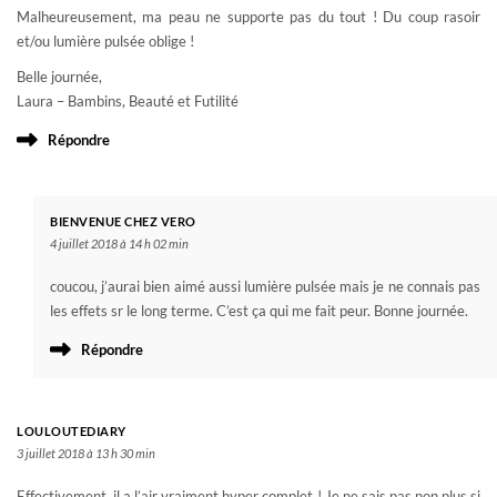
Malheureusement, ma peau ne supporte pas du tout ! Du coup rasoir
et/ou lumière pulsée oblige !
Belle journée,
Laura – Bambins, Beauté et Futilité
Répondre
BIENVENUE CHEZ VERO
4 juillet 2018 à 14 h 02 min
coucou, j’aurai bien aimé aussi lumière pulsée mais je ne connais pas
les effets sr le long terme. C’est ça qui me fait peur. Bonne journée.
Répondre
LOULOUTEDIARY
3 juillet 2018 à 13 h 30 min
Effectivement, il a l’air vraiment hyper complet ! Je ne sais pas non plus si