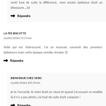
senti tout de suite la différence.. mon ancien épilateur était un
dinosaure….lol
Répondre
LA FÉE BISCOTTE
6 juillet 2018 à 5 h 27 min
Voilà qui est intéressant. J’ai un mauvais souvenir des premiers
épilateurs mais cette époque semble révolue 😉
Répondre
BIENVENUE CHEZ VERO
6 juillet 2018 à 10 h 29 min
je te l’accorde, le mien était un vieux et quand j’ai essayé ce modèle
là il n’y a pas photo, j’ai tout de suite était conquise !
Répondre