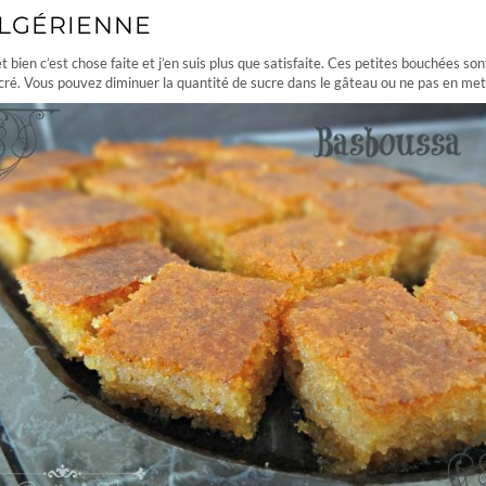
ALGÉRIENNE
 bien c’est chose faite et j’en suis plus que satisfaite. Ces petites bouchées sont
cré. Vous pouvez diminuer la quantité de sucre dans le gâteau ou ne pas en mettr