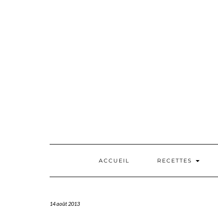
Skip
to
content
ACCUEIL
RECETTES
14 août 2013