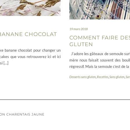
19 mars 2018
BANANE CHOCOLAT
COMMENT FAIRE DE
GLUTEN
ake banane chocolat pour changer un
J’adore les gâteaux de semoule surtou
gcakes que vous retrouverez ici et ici
mère nous faisait souvent des bouill
si […]
régressif. Mais la semoule c’est de la
Desserts sans gluten
,
Recettes
,
Sans gluten
,
San
LON CHARENTAIS JAUNE