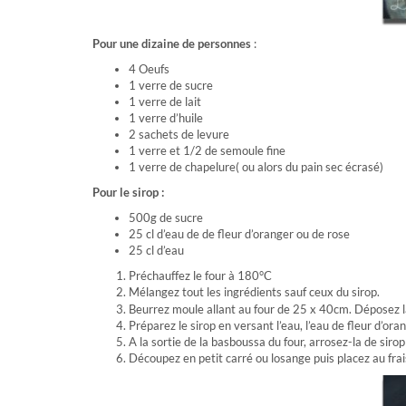
Pour une dizaine de personnes
:
4 Oeufs
1 verre de sucre
1 verre de lait
1 verre d’huile
2 sachets de levure
1 verre et 1/2 de semoule fine
1 verre de chapelure( ou alors du pain sec écrasé)
Pour le sirop :
500g de sucre
25 cl d’eau de de fleur d’oranger ou de rose
25 cl d’eau
Préchauffez le four à 180°C
Mélangez tout les
ingrédients
sauf ceux du sirop.
Beurrez moule allant au four de 25 x 40cm. Déposez la
Préparez le sirop en versant l’eau, l’eau de fleur d’or
A la sortie de la basboussa du four, arrosez-la de sirop 
Découpez en petit carré ou losange puis placez au frai