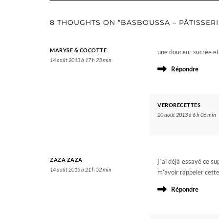
8 THOUGHTS ON “BASBOUSSA – PÂTISSERI
MARYSE & COCOTTE
une douceur sucrée et f
14 août 2013 à 17 h 23 min
Répondre
VERORECETTES
20 août 2013 à 6 h 06 min
ZAZA ZAZA
j ‘ai déjà essayé ce su
14 août 2013 à 21 h 52 min
m’avoir rappeler cette
Répondre