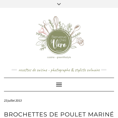
Skip
to
content
recettes de cuisine - photographe & styliste culinaire
Toggle Navigation
23 juillet 2013
BROCHETTES DE POULET MARINÉ