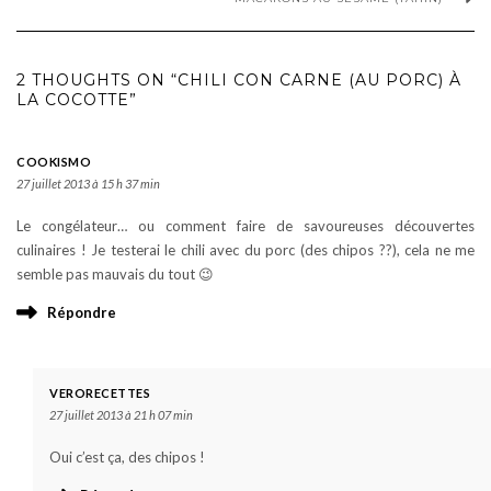
2 THOUGHTS ON “CHILI CON CARNE (AU PORC) À
LA COCOTTE”
COOKISMO
27 juillet 2013 à 15 h 37 min
Le congélateur… ou comment faire de savoureuses découvertes
culinaires ! Je testerai le chili avec du porc (des chipos ??), cela ne me
semble pas mauvais du tout 😉
Répondre
VERORECETTES
27 juillet 2013 à 21 h 07 min
Oui c’est ça, des chipos !