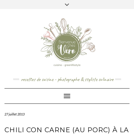
Skip
to
content
recettes de cuisine - photographe & styliste culinaire
Toggle Navigation
27 juillet 2013
CHILI CON CARNE (AU PORC) À LA