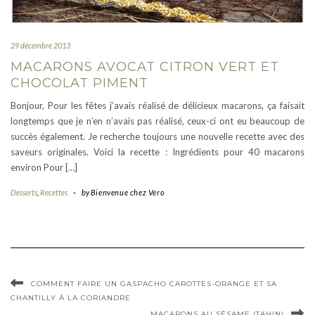
29 décembre 2013
MACARONS AVOCAT CITRON VERT ET
CHOCOLAT PIMENT
Bonjour, Pour les fêtes j’avais réalisé de délicieux macarons, ça faisait
longtemps que je n’en n’avais pas réalisé, ceux-ci ont eu beaucoup de
succès également. Je recherche toujours une nouvelle recette avec des
saveurs originales. Voici la recette : Ingrédients pour 40 macarons
environ Pour […]
Desserts
,
Recettes
-
by
Bienvenue chez Vero
COMMENT FAIRE UN GASPACHO CAROTTES-ORANGE ET SA
CHANTILLY À LA CORIANDRE
MACARONS AU SÉSAME (TAHIN)