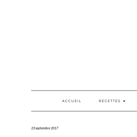
Skip
to
content
ACCUEIL
RECETTES
23 septembre 2017