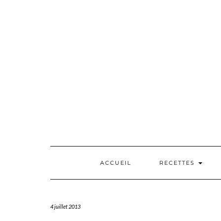
Skip
to
content
ACCUEIL
RECETTES
4 juillet 2013