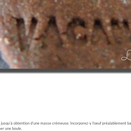
 jusqu’à obtention d’une masse crémeuse. Incorporez-y l’oeuf préalablement battu 
er une boule.