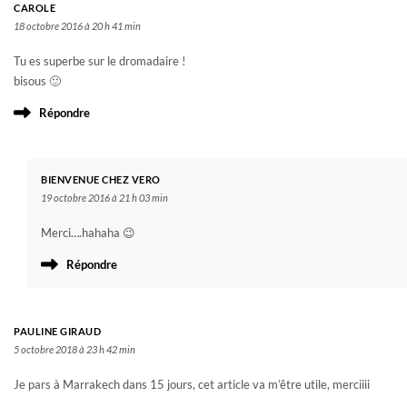
CAROLE
18 octobre 2016 à 20 h 41 min
Tu es superbe sur le dromadaire !
bisous 🙂
Répondre
BIENVENUE CHEZ VERO
19 octobre 2016 à 21 h 03 min
Merci….hahaha 😉
Répondre
PAULINE GIRAUD
5 octobre 2018 à 23 h 42 min
Je pars à Marrakech dans 15 jours, cet article va m’être utile, merciiii