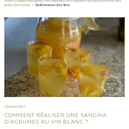
Desserts
,
Desserts sans gluten
,
Petits déjeuners
,
Petits déjeuners sans gluten
,
Recettes
,
Sans
gluten
,
Sans lactose
-
by
Bienvenue chez Vero
13 janvier 2017
COMMENT RÉALISER UNE SANGRIA
D’AGRUMES AU VIN BLANC ?