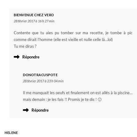
BIENVENUE CHEZ VERO
28 février 2017 à 16 h 27 min
Contente que tu aies pu tomber sur ma recette, je tombe à pic
comme dirait l’homme (elle est vieille et nulle celle là…lol)
Tu me diras ?
Répondre
DONOTRACUSPOTE
28 février 2017 à 23 h 04 min
Il me manquait les oeufs et finalement on est allés à la piscine…
mais demain : je les fais !! Promis je te dis ! 🙂
Répondre
HELENE