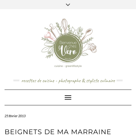
Skip
to
content
recettes de cuisine - photographe & styliste culinaire
Toggle Navigation
25 février 2013
BEIGNETS DE MA MARRAINE