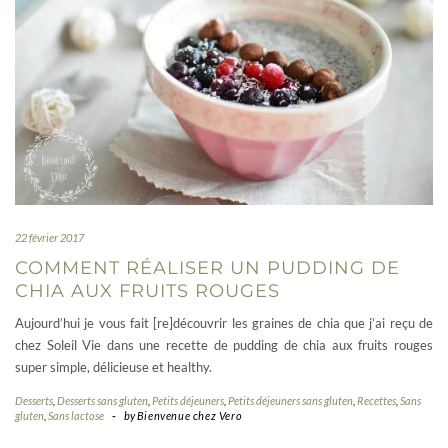
22 février 2017
COMMENT RÉALISER UN PUDDING DE
CHIA AUX FRUITS ROUGES
Aujourd’hui je vous fait [re]découvrir les graines de chia que j’ai reçu de
chez Soleil Vie dans une recette de pudding de chia aux fruits rouges
super simple, délicieuse et healthy.
Desserts
,
Desserts sans gluten
,
Petits déjeuners
,
Petits déjeuners sans gluten
,
Recettes
,
Sans
gluten
,
Sans lactose
-
by
Bienvenue chez Vero