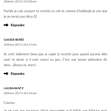
28 février 2017 à 13 h 08 min
Parfait je vais essayer ta recette ce soir et comme d’habitude je sais que
je ne serais pas déçu 😊
Répondre
GASSER RENÉE
28 février 2017 à 14 h 15 min
Ils sont tellement beau que je copie la recette pour quand aucune idée
mais te dirais si il sont réussi ou pas….T’est une bonne pâtissière dis
donc….Bisous et, merci
Répondre
LAURAHANTZ
28 février 2017 à 16 h 14 min
Coucou,
Je ne sais pas pourquoi, j’étais persuadée qu’il fallait une friteuse pour