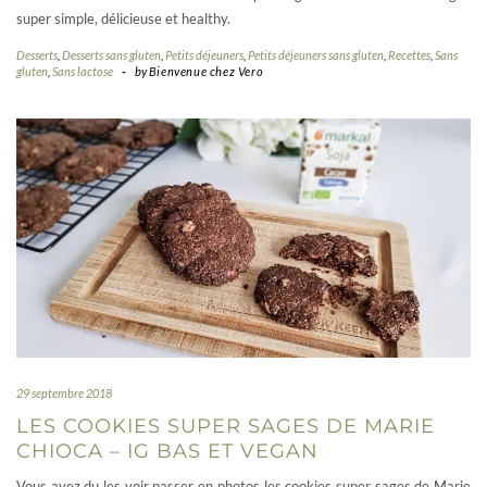
super simple, délicieuse et healthy.
Desserts
,
Desserts sans gluten
,
Petits déjeuners
,
Petits déjeuners sans gluten
,
Recettes
,
Sans
gluten
,
Sans lactose
-
by
Bienvenue chez Vero
29 septembre 2018
LES COOKIES SUPER SAGES DE MARIE
CHIOCA – IG BAS ET VEGAN
Vous avez du les voir passer en photos les cookies super sages de Marie