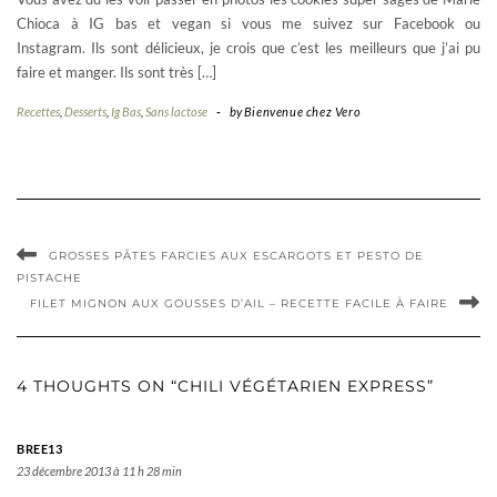
Chioca à IG bas et vegan si vous me suivez sur Facebook ou
Instagram. Ils sont délicieux, je crois que c’est les meilleurs que j’ai pu
faire et manger. Ils sont très […]
Recettes
,
Desserts
,
Ig Bas
,
Sans lactose
-
by
Bienvenue chez Vero
GROSSES PÂTES FARCIES AUX ESCARGOTS ET PESTO DE
PISTACHE
FILET MIGNON AUX GOUSSES D’AIL – RECETTE FACILE À FAIRE
4 THOUGHTS ON “CHILI VÉGÉTARIEN EXPRESS”
BREE13
23 décembre 2013 à 11 h 28 min