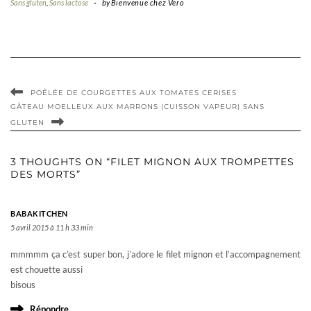
Sans gluten
,
Sans lactose
-
by
Bienvenue chez Vero
POÊLÉE DE COURGETTES AUX TOMATES CERISES
GÂTEAU MOELLEUX AUX MARRONS (CUISSON VAPEUR) SANS
GLUTEN
3 THOUGHTS ON “FILET MIGNON AUX TROMPETTES
DES MORTS”
BABAKITCHEN
5 avril 2015 à 11 h 33 min
mmmmm ça c’est super bon, j’adore le filet mignon et l’accompagnement
est chouette aussi
bisous
Répondre