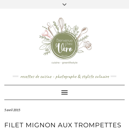
Skip
to
content
recettes de cuisine - photographe & styliste culinaire
Toggle Navigation
5 avril 2015
FILET MIGNON AUX TROMPETTES