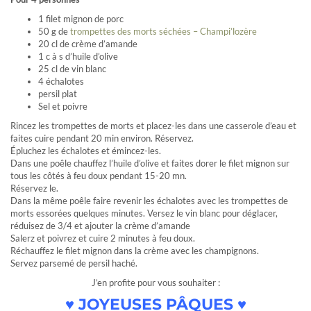
1 filet mignon de porc
50 g de
trompettes des morts séchées – Champi’lozère
20 cl de crème d’amande
1 c à s d’huile d’olive
25 cl de vin blanc
4 échalotes
persil plat
Sel et poivre
Rincez les trompettes de morts et placez-les dans une casserole d’eau et
faites cuire pendant 20 min environ. Réservez.
Épluchez les échalotes et émincez-les.
Dans une poêle chauffez l’huile d’olive et faites dorer le filet mignon sur
tous les côtés à feu doux pendant 15-20 mn.
Réservez le.
Dans la même poêle faire revenir les échalotes avec les trompettes de
morts essorées quelques minutes. Versez le vin blanc pour déglacer,
réduisez de 3/4 et ajouter la crème d’amande
Salerz et poivrez et cuire 2 minutes à feu doux.
Réchauffez le filet mignon dans la crème avec les champignons.
Servez parsemé de persil haché.
J’en profite pour vous souhaiter :
♥ JOYEUSES PÂQUES ♥