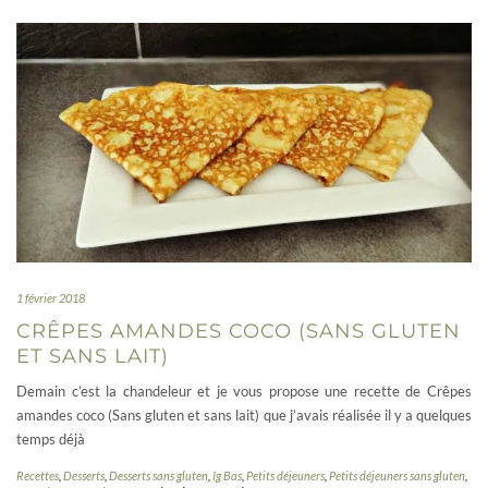
1 février 2018
CRÊPES AMANDES COCO (SANS GLUTEN
ET SANS LAIT)
Demain c’est la chandeleur et je vous propose une recette de Crêpes
amandes coco (Sans gluten et sans lait) que j’avais réalisée il y a quelques
temps déjà
Recettes
,
Desserts
,
Desserts sans gluten
,
Ig Bas
,
Petits déjeuners
,
Petits déjeuners sans gluten
,