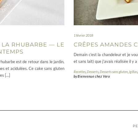
1 février 2018
 LA RHUBARBE — LE
CRÊPES AMANDES CO
INTEMPS
Demain c’est la chandeleur et je vo
et sans lait) que j’avais réalisée il y
hubarbe est de retour dans le jardin,
îches et acidulées. Ce cake sans gluten
Recettes
,
Desserts
,
Desserts sans gluten
,
Ig Bas
es […]
by
Bienvenue chez Vero
PE