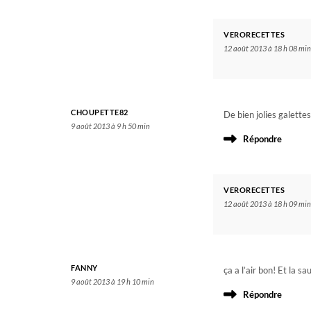
VERORECETTES
12 août 2013 à 18 h 08 min
CHOUPETTE82
De bien jolies galettes
9 août 2013 à 9 h 50 min
Répondre
VERORECETTES
12 août 2013 à 18 h 09 min
FANNY
ça a l’air bon! Et la 
9 août 2013 à 19 h 10 min
Répondre