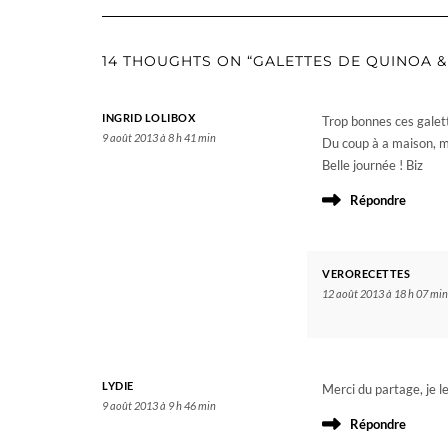
14 THOUGHTS ON “GALETTES DE QUINOA & 
INGRID LOLIBOX
Trop bonnes ces galette
9 août 2013 à 8 h 41 min
Du coup à a maison, mê
Belle journée ! Biz
Répondre
VERORECETTES
12 août 2013 à 18 h 07 min
LYDIE
Merci du partage, je l
9 août 2013 à 9 h 46 min
Répondre