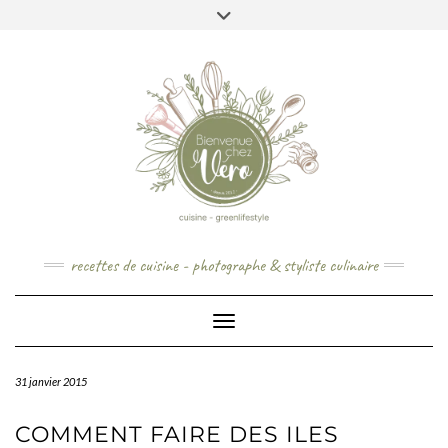
Skip
to
content
recettes de cuisine - photographe & styliste culinaire
Toggle Navigation
31 janvier 2015
COMMENT FAIRE DES ILES