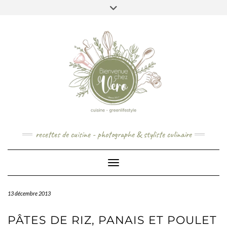
Skip
to
content
recettes de cuisine - photographe & styliste culinaire
Toggle Navigation
13 décembre 2013
PÂTES DE RIZ, PANAIS ET POULET