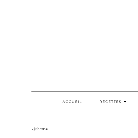
Skip
to
content
ACCUEIL
RECETTES
7 juin 2014