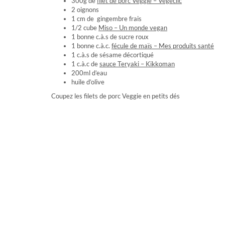
300g de
filet de porc Veggie – Végéclic
2 oignons
1 cm de gingembre frais
1/2 cube
Miso – Un monde vegan
1 bonne c.à.s de sucre roux
1 bonne c.à.c.
fécule de maïs – Mes produits santé
1 c.à.s de sésame décortiqué
1 c.à.c de
sauce Teryaki – Kikkoman
200ml d’eau
huile d’olive
Coupez les filets de porc Veggie en petits dés