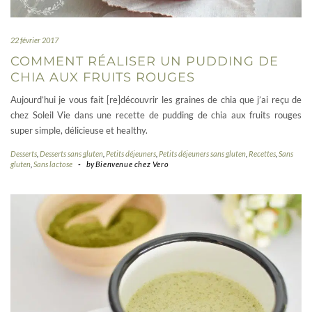
22 février 2017
COMMENT RÉALISER UN PUDDING DE
CHIA AUX FRUITS ROUGES
Aujourd’hui je vous fait [re]découvrir les graines de chia que j’ai reçu de
chez Soleil Vie dans une recette de pudding de chia aux fruits rouges
super simple, délicieuse et healthy.
Desserts
,
Desserts sans gluten
,
Petits déjeuners
,
Petits déjeuners sans gluten
,
Recettes
,
Sans
gluten
,
Sans lactose
-
by
Bienvenue chez Vero