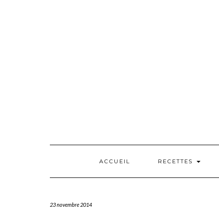
Skip
to
content
ACCUEIL
RECETTES
23 novembre 2014