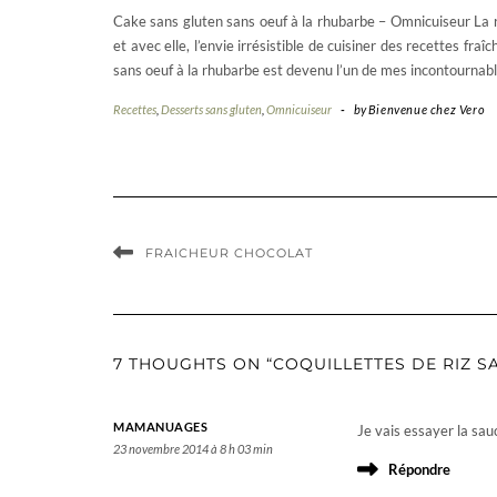
Cake sans gluten sans oeuf à la rhubarbe – Omnicuiseur La r
et avec elle, l’envie irrésistible de cuisiner des recettes fra
sans oeuf à la rhubarbe est devenu l’un de mes incontournabl
Recettes
,
Desserts sans gluten
,
Omnicuiseur
-
by
Bienvenue chez Vero
FRAICHEUR CHOCOLAT
7 THOUGHTS ON “COQUILLETTES DE RIZ S
MAMANUAGES
Je vais essayer la sauc
23 novembre 2014 à 8 h 03 min
Répondre