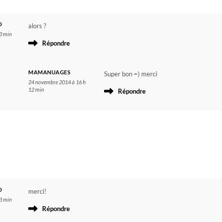
O
alors ?
3 min
Répondre
MAMANUAGES
Super bon =) merci
24 novembre 2014 à 16 h
12 min
Répondre
O
merci!
3 min
Répondre