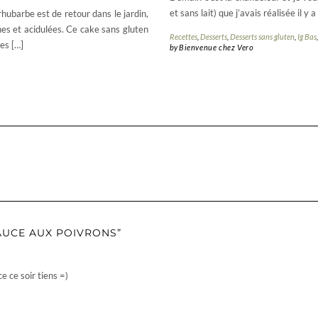
et sans lait) que j’avais réalisée il y
hubarbe est de retour dans le jardin,
îches et acidulées. Ce cake sans gluten
Recettes
,
Desserts
,
Desserts sans gluten
,
Ig Bas
es […]
by
Bienvenue chez Vero
AUCE AUX POIVRONS”
e ce soir tiens =)