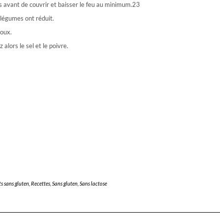
tes avant de couvrir et baisser le feu au minimum.23
 légumes ont réduit.
doux.
alors le sel et le poivre.
ts sans gluten
,
Recettes
,
Sans gluten
,
Sans lactose