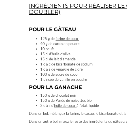
INGRÉDIENTS POUR RÉALISER LE 
DOUBLER)
POUR LE GÂTEAU
125 g de
farine de coco
40 g de cacao en poudre
10 oeufs
15 cl d’huile d’olive
15 cl de lait d’amande
1 c à c de bicarbonate de sodium
1 c à s de vinaigre de cidre
100 g de
sucre de coco
1 pincée de vanille en poudre
POUR LA GANACHE
150 g de chocolat noir
150 g de
Purée de noisettes bio
2 c à s d’
huile de coco
à l’état liquide
Dans un bol, mélangez la farine, le cacao, le bicarbonate et la 
Dans un autre bol, mixez le reste des ingrédients du gâteau.