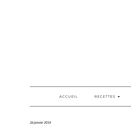
Skip
to
content
ACCUEIL
RECETTES
26 janvier 2014