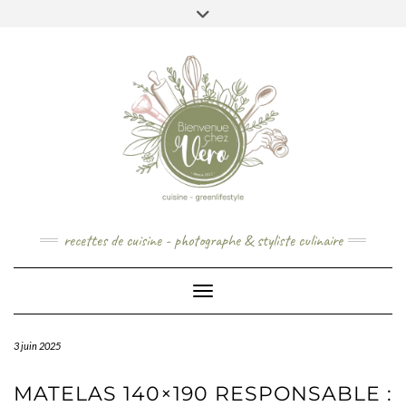
Skip
to
content
recettes de cuisine - photographe & styliste culinaire
Toggle Navigation
3 juin 2025
MATELAS 140×190 RESPONSABLE :