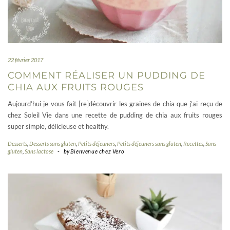
22 février 2017
COMMENT RÉALISER UN PUDDING DE
CHIA AUX FRUITS ROUGES
Aujourd’hui je vous fait [re]découvrir les graines de chia que j’ai reçu de
chez Soleil Vie dans une recette de pudding de chia aux fruits rouges
super simple, délicieuse et healthy.
Desserts
,
Desserts sans gluten
,
Petits déjeuners
,
Petits déjeuners sans gluten
,
Recettes
,
Sans
gluten
,
Sans lactose
-
by
Bienvenue chez Vero