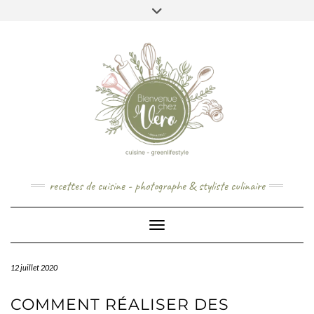
Skip
to
content
recettes de cuisine - photographe & styliste culinaire
Toggle Navigation
12 juillet 2020
COMMENT RÉALISER DES