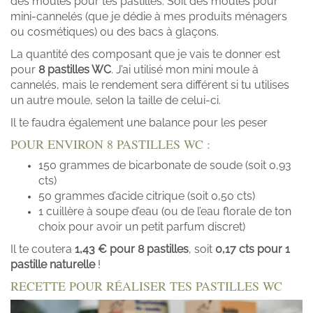
des moules pour tes pastilles. Soit des moules pour
mini-cannelés (que je dédie à mes produits ménagers
ou cosmétiques) ou des bacs à glaçons.
La quantité des composant que je vais te donner est
pour
8 pastilles WC
. J’ai utilisé mon mini moule à
cannelés, mais le rendement sera différent si tu utilises
un autre moule, selon la taille de celui-ci.
Il te faudra également une balance pour les peser
POUR ENVIRON 8 PASTILLES WC :
150 grammes de bicarbonate de soude (soit 0,93
cts)
50 grammes d’acide citrique (soit 0,50 cts)
1 cuillère à soupe d’eau (ou de l’eau florale de ton
choix pour avoir un petit parfum discret)
Il te coutera
1,43 € pour 8 pastilles
, soit
0,17 cts pour 1
pastille naturelle
!
RECETTE POUR RÉALISER TES PASTILLES WC