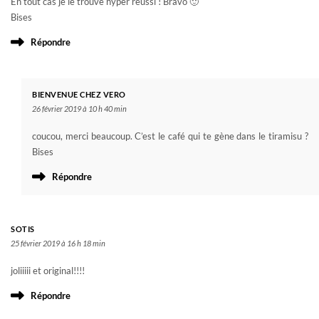
En tout cas je le trouve hyper réussi ! Bravo 🙂
Bises
Répondre
BIENVENUE CHEZ VERO
26 février 2019 à 10 h 40 min
coucou, merci beaucoup. C’est le café qui te gène dans le tiramisu ?
Bises
Répondre
SOTIS
25 février 2019 à 16 h 18 min
joliiiii et original!!!!
Répondre