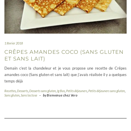
1 février 2018
CRÊPES AMANDES COCO (SANS GLUTEN
ET SANS LAIT)
Demain c’est la chandeleur et je vous propose une recette de Crêpes
amandes coco (Sans gluten et sans lait) que j’avais réalisée il y a quelques
temps déjà
Recettes
,
Desserts
,
Desserts sans gluten
,
Ig Bas
,
Petits déjeuners
,
Petits déjeuners sans gluten
,
Sans gluten
,
Sans lactose
-
by
Bienvenue chez Vero