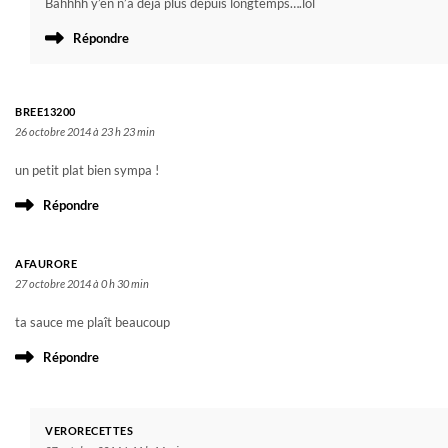
Bahhhh y’en n’a déjà plus depuis longtemps….lol
Répondre
BREE13200
26 octobre 2014 à 23 h 23 min
un petit plat bien sympa !
Répondre
AFAURORE
27 octobre 2014 à 0 h 30 min
ta sauce me plaît beaucoup
Répondre
VERORECETTES