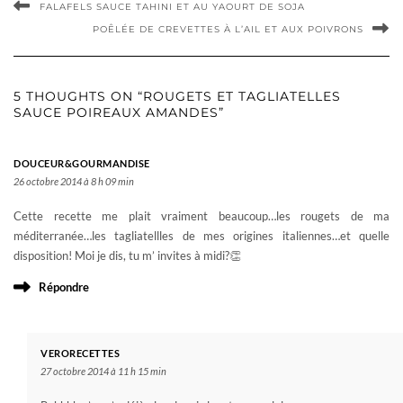
FALAFELS SAUCE TAHINI ET AU YAOURT DE SOJA
POÊLÉE DE CREVETTES À L’AIL ET AUX POIVRONS
5 THOUGHTS ON “ROUGETS ET TAGLIATELLES
SAUCE POIREAUX AMANDES”
DOUCEUR&GOURMANDISE
26 octobre 2014 à 8 h 09 min
Cette recette me plait vraiment beaucoup…les rougets de ma
méditerranée…les tagliatellles de mes origines italiennes…et quelle
disposition! Moi je dis, tu m’ invites à midi?👏
Répondre
VERORECETTES
27 octobre 2014 à 11 h 15 min