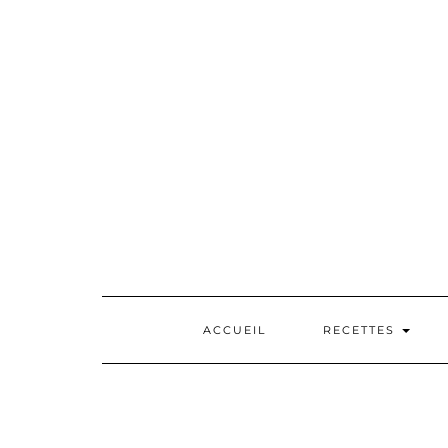
Skip
to
content
ACCUEIL
RECETTES