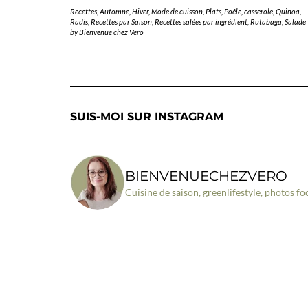
Recettes
,
Automne
,
Hiver
,
Mode de cuisson
,
Plats
,
Poêle, casserole
,
Quinoa
,
Radis
,
Recettes par Saison
,
Recettes salées par ingrédient
,
Rutabaga
,
Salade
by
Bienvenue chez Vero
SUIS-MOI SUR INSTAGRAM
BIENVENUECHEZVERO
Cuisine de saison, greenlifestyle, photos fo