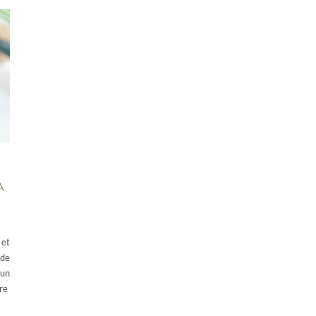
A
 et
 de
 un
tre