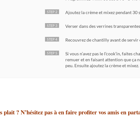
STEP 2
Ajoutez la crème et mixez pendant 30 s
STEP 3
Verser dans des verrines transparentes e
STEP 4
Recouvrez de chantilly avant de servir 
STEP 5
Si vous n’avez pas le I’cook’in, faites c
remuer et en faisant attention que ça n
peu. Ensuite ajoutez la crème et mixez.
s plait ? N’hésitez pas à en faire profiter vos amis en parta