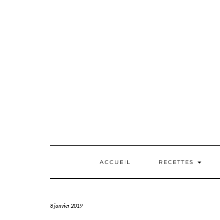
Skip
to
content
ACCUEIL
RECETTES
8 janvier 2019