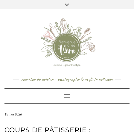
Skip
to
content
recettes de cuisine - photographe & styliste culinaire
Toggle Navigation
13 mai 2026
COURS DE PÂTISSERIE :