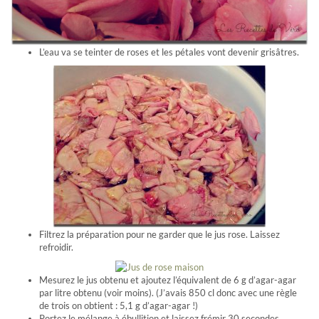
L’eau va se teinter de roses et les pétales vont devenir grisâtres.
Filtrez la préparation pour ne garder que le jus rose. Laissez
refroidir.
Mesurez le jus obtenu et ajoutez l’équivalent de 6 g d’agar-agar
par litre obtenu (voir moins). (J’avais 850 cl donc avec une règle
de trois on obtient : 5,1 g d’agar-agar !)
Portez le mélange à ébullition et laissez frémir 30 secondes.