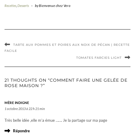
Recettes
,
Desserts
-
by
Bienvenue chez Vero
TARTE AUX POMMES ET POIRES AUX NOIX DE PÉCAN | RECETTE
FACILE
TOMATES FARCIES LIGHT
21 THOUGHTS ON “COMMENT FAIRE UNE GELÉE DE
ROSE MAISON ?”
MÈRE INDIGNE
1 octobre 2013 à 22 h 21 min
Très belle idée ,elle m’a émue ……. Je la partage sur ma page
Répondre