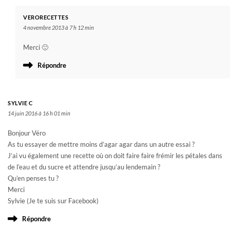
VERORECETTES
4 novembre 2013 à 7 h 12 min
Merci 🙂
Répondre
SYLVIE C
14 juin 2016 à 16 h 01 min
Bonjour Véro
As tu essayer de mettre moins d’agar agar dans un autre essai ?
J’ai vu également une recette où on doit faire faire frémir les pétales dans
de l’eau et du sucre et attendre jusqu’au lendemain ?
Qu’en penses tu ?
Merci
Sylvie (Je te suis sur Facebook)
Répondre