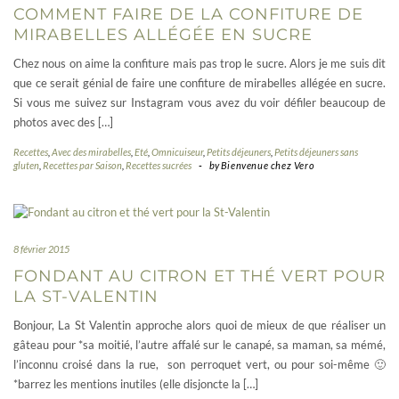
COMMENT FAIRE DE LA CONFITURE DE
MIRABELLES ALLÉGÉE EN SUCRE
Chez nous on aime la confiture mais pas trop le sucre. Alors je me suis dit
que ce serait génial de faire une confiture de mirabelles allégée en sucre.
Si vous me suivez sur Instagram vous avez du voir défiler beaucoup de
photos avec des […]
Recettes
,
Avec des mirabelles
,
Eté
,
Omnicuiseur
,
Petits déjeuners
,
Petits déjeuners sans
gluten
,
Recettes par Saison
,
Recettes sucrées
-
by
Bienvenue chez Vero
8 février 2015
FONDANT AU CITRON ET THÉ VERT POUR
LA ST-VALENTIN
Bonjour, La St Valentin approche alors quoi de mieux de que réaliser un
gâteau pour *sa moitié, l’autre affalé sur le canapé, sa maman, sa mémé,
l’inconnu croisé dans la rue, son perroquet vert, ou pour soi-même 🙂
*barrez les mentions inutiles (elle disjoncte la […]