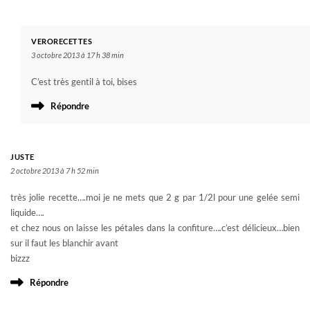
VERORECETTES
3 octobre 2013 à 17 h 38 min
C’est très gentil à toi, bises
Répondre
JUSTE
2 octobre 2013 à 7 h 52 min
très jolie recette….moi je ne mets que 2 g par 1/2l pour une gelée semi
liquide….
et chez nous on laisse les pétales dans la confiture….c’est délicieux…bien
sur il faut les blanchir avant
bizzz
Répondre