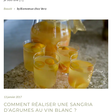
Beauté
-
by
Bienvenue chez Vero
13 janvier 2017
COMMENT RÉALISER UNE SANGRIA
D’AGRUMES AU VIN BLANC ?