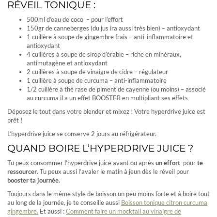
RÉVEIL TONIQUE :
500ml d’eau de coco – pour l’effort
150gr de canneberges (du jus ira aussi très bien) – antioxydant
1 cuillère à soupe de gingembre frais – anti-inflammatoire et
antioxydant
4 cuillères à soupe de sirop d’érable – riche en minéraux,
antimutagène et antioxydant
2 cuillères à soupe de vinaigre de cidre – régulateur
1 cuillère à soupe de curcuma – anti-inflammatoire
1/2 cuillère à thé rase de piment de cayenne (ou moins) – associé
au curcuma il a un effet BOOSTER en multipliant ses effets
Déposez le tout dans votre blender et mixez ! Votre hyperdrive juice est
prêt !
L’hyperdrive juice se conserve 2 jours au réfrigérateur.
QUAND BOIRE L’HYPERDRIVE JUICE ?
Tu peux consommer l’hyperdrive juice avant ou après
un effort
pour
te
ressourcer
. Tu peux aussi l’avaler le matin à jeun dès le réveil pour
booster ta journée.
Toujours dans le même style de boisson un peu moins forte et à boire tout
au long de la journée, je te conseille aussi
Boisson tonique citron curcuma
gingembre.
Et aussi :
Comment faire un mocktail au vinaigre de