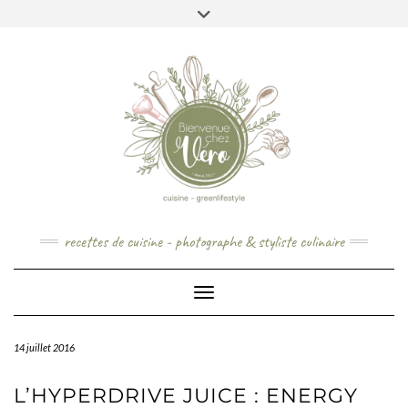
Skip
to
content
recettes de cuisine - photographe & styliste culinaire
Toggle Navigation
14 juillet 2016
L’HYPERDRIVE JUICE : ENERGY