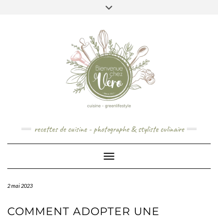
Skip
to
content
recettes de cuisine - photographe & styliste culinaire
Toggle Navigation
2 mai 2023
COMMENT ADOPTER UNE