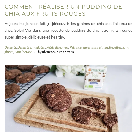
COMMENT RÉALISER UN PUDDING DE
CHIA AUX FRUITS ROUGES
Aujourd’hui je vous fait [re]découvrir les graines de chia que j’ai reçu de
chez Soleil Vie dans une recette de pudding de chia aux fruits rouges
super simple, délicieuse et healthy.
Desserts
,
Desserts sans gluten
,
Petits déjeuners
,
Petits déjeuners sans gluten
,
Recettes
,
Sans
gluten
,
Sans lactose
-
by
Bienvenue chez Vero