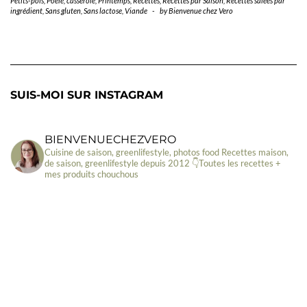
Petits-pois
,
Poêle, casserole
,
Printemps
,
Recettes
,
Recettes par Saison
,
Recettes salées par
ingrédient
,
Sans gluten
,
Sans lactose
,
Viande
-
by
Bienvenue chez Vero
SUIS-MOI SUR INSTAGRAM
BIENVENUECHEZVERO
Cuisine de saison, greenlifestyle, photos food
Recettes maison,
de saison, greenlifestyle depuis 2012
👇Toutes les recettes +
mes produits chouchous