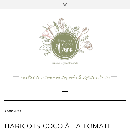
Skip
to
content
recettes de cuisine - photographe & styliste culinaire
Toggle Navigation
1 août 2013
HARICOTS COCO À LA TOMATE