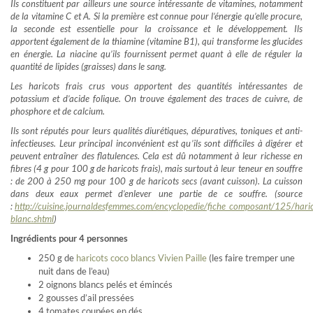
Ils constituent par ailleurs une source intéressante de vitamines, notamment
de la vitamine C et A. Si la première est connue pour l’énergie qu’elle procure,
la seconde est essentielle pour la croissance et le développement. Ils
apportent également de la thiamine (vitamine B1), qui transforme les glucides
en énergie. La niacine qu’ils fournissent permet quant à elle de réguler la
quantité de lipides (graisses) dans le sang.
Les haricots frais crus vous apportent des quantités intéressantes de
potassium et d’acide folique. On trouve également des traces de cuivre, de
phosphore et de calcium.
Ils sont réputés pour leurs qualités diurétiques, dépuratives, toniques et anti-
infectieuses. Leur principal inconvénient est qu’ils sont difficiles à digérer et
peuvent entraîner des flatulences. Cela est dû notamment à leur richesse en
fibres (4 g pour 100 g de haricots frais), mais surtout à leur teneur en souffre
: de 200 à 250 mg pour 100 g de haricots secs (avant cuisson). La cuisson
dans deux eaux permet d’enlever une partie de ce souffre. (source
:
http://cuisine.journaldesfemmes.com/encyclopedie/fiche_composant/125/haric
blanc.shtml
)
Ingrédients pour 4 personnes
250 g de
haricots coco blancs Vivien Paille
(les faire tremper une
nuit dans de l’eau)
2 oignons blancs pelés et émincés
2 gousses d’ail pressées
4 tomates coupées en dés