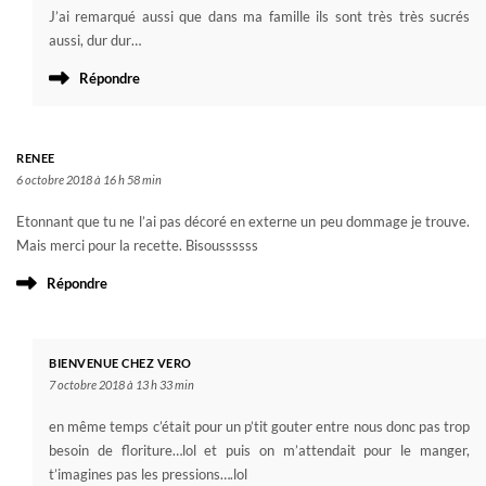
J’ai remarqué aussi que dans ma famille ils sont très très sucrés
aussi, dur dur…
Répondre
RENEE
6 octobre 2018 à 16 h 58 min
Etonnant que tu ne l’ai pas décoré en externe un peu dommage je trouve.
Mais merci pour la recette. Bisoussssss
Répondre
BIENVENUE CHEZ VERO
7 octobre 2018 à 13 h 33 min
en même temps c’était pour un p’tit gouter entre nous donc pas trop
besoin de floriture…lol et puis on m’attendait pour le manger,
t’imagines pas les pressions….lol