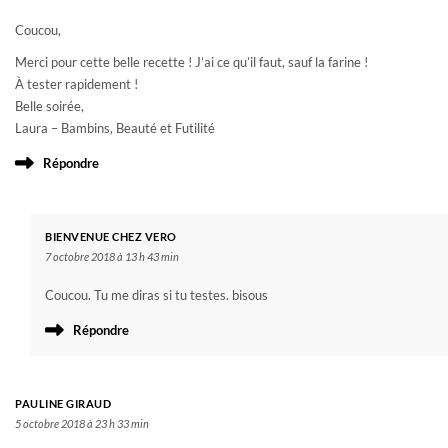
Coucou,
Merci pour cette belle recette ! J’ai ce qu’il faut, sauf la farine !
À tester rapidement !
Belle soirée,
Laura – Bambins, Beauté et Futilité
Répondre
BIENVENUE CHEZ VERO
7 octobre 2018 à 13 h 43 min
Coucou. Tu me diras si tu testes. bisous
Répondre
PAULINE GIRAUD
5 octobre 2018 à 23 h 33 min