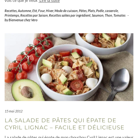
vois ce que je veux
Lire la suite
Recettes
,
Automne
,
Eté
,
Four
,
Hiver
,
Mode de cuisson
,
Pâtes
,
Plats
,
Poêle, casserole
,
Printemps
,
Recettes par Saison
,
Recettes salées par ingrédient
,
Saumon
,
Thon
,
Tomates
-
by
Bienvenue chez Vero
15 mai 2012
LA SALADE DE PÂTES QUI ÉPATE DE
CYRIL LIGNAC – FACILE ET DÉLICIEUSE
La salade de pâtes qui épate de mon chouchou Cyril Lignac est une valeur