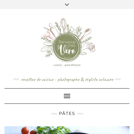
Skip
to
content
recettes de cuisine - photographe & styliste culinaire
Toggle Navigation
PÂTES