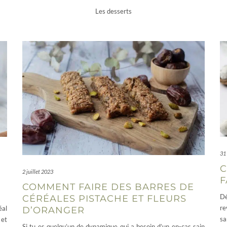
Les desserts
31
C
2 juillet 2023
F
COMMENT FAIRE DES BARRES DE
Dé
CÉRÉALES PISTACHE ET FLEURS
re
éal
D’ORANGER
sa
 et
Si tu es quelqu’un de dynamique qui a besoin d’un en-cas sain