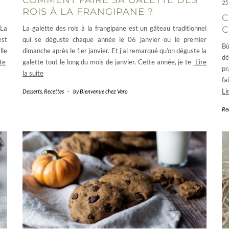
25
ROIS À LA FRANGIPANE ?
C
 La
La galette des rois à la frangipane est un gâteau traditionnel
C
est
qui se déguste chaque année le 06 janvier ou le premier
Bû
lle
dimanche après le 1er janvier. Et j’ai remarqué qu’on déguste la
dé
ite
galette tout le long du mois de janvier. Cette année, je te
Lire
pr
la suite
fa
Li
Desserts
,
Recettes
-
by
Bienvenue chez Vero
Re