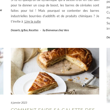
po
pour te donner un coup de boost, les barres de céréales sont
p
se
faites pour toi ! Mais pourquoi se contenter des barres
Cu
industrielles bourrées d’additifs et de produits chimiques ? Je
ma
t’invite à
Lire la suite
Su
ir
Desserts
,
Ig Bas
,
Recettes
-
by
Bienvenue chez Vero
De
6 janvier 2023
COMMENT FAIRE SA GALETTE DES