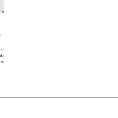
D
 et
 du
re,