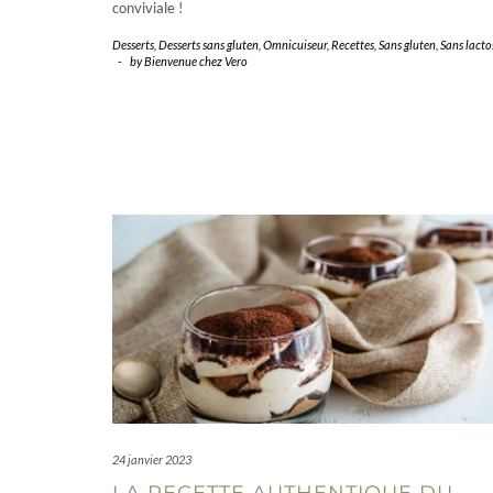
conviviale !
Desserts
,
Desserts sans gluten
,
Omnicuiseur
,
Recettes
,
Sans gluten
,
Sans lacto
-
by
Bienvenue chez Vero
24 janvier 2023
LA RECETTE AUTHENTIQUE DU