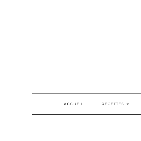
Skip
to
content
ACCUEIL
RECETTES