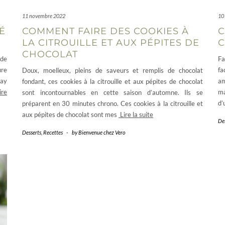
11 novembre 2022
10
É
COMMENT FAIRE DES COOKIES À
C
LA CITROUILLE ET AUX PÉPITES DE
C
CHOCOLAT
 de
Fa
ure
fa
Doux, moelleux, pleins de saveurs et remplis de chocolat
ray
am
fondant, ces cookies à la citrouille et aux pépites de chocolat
ire
ma
sont incontournables en cette saison d’automne. Ils se
d’
préparent en 30 minutes chrono. Ces cookies à la citrouille et
aux pépites de chocolat sont mes
Lire la suite
De
Desserts
,
Recettes
-
by
Bienvenue chez Vero