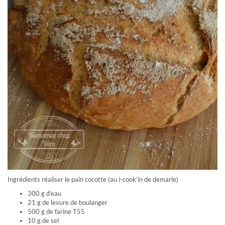
Ingrédients réaliser le pain cocotte (au i-cook’in de demarle)
300 g d’eau
21 g de levure de boulanger
500 g de farine T55
10 g de sel