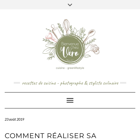
Skip
to
content
recettes de cuisine - photographe & styliste culinaire
Toggle Navigation
23 août 2019
COMMENT RÉALISER SA