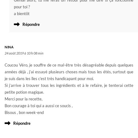
Génial alors, tu me feras un retour pour me dire si ça fonctionne
pour toi ?
a bientôt
Répondre
NINA
24 août 2019 à 10 h 08 min
Coucou Véro, je souffre de ce mal-être très désagréable depuis quelques
années déjà , j’ai essayé plusieurs choses mais tous les étés, surtout que
je suis dans les îles c’est très handicapant pour moi.
Si j’arrive à trouver tous les ingrédients et à le refaire, je tenterai cette
petite potion magique.
Merci pour la recette,
Bon courage à toi qui a aussi ce soucis ,
Bisous , bon week-end
Répondre