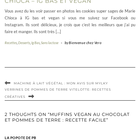
CHIOCA – IG BAS ET VEGAN
Vous avez du les voir passer en photos les cookies super sages de Marie
Chioca à IG bas et vegan si vous me suivez sur Facebook ou
Instagram. Ils sont délicieux, je crois que c’est les meilleurs que j’ai pu
faire et manger. Ils sont très […]
Recettes
,
Desserts
,
Ig Bas
,
Sans lactose
-
by
Bienvenue chez Vero
MACHINE À LAIT VÉGÉTAL : MON AVIS SUR MYLKY
VERRINES DE POMMES DE TERRE VITELOTTE: RECETTES
CRÉATIVES
2 THOUGHTS ON “MUFFINS VEGAN AU CHOCOLAT
ET POMMES DE TERRE : RECETTE FACILE”
LA POPOTE DE PB