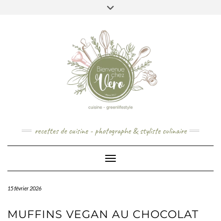
Skip
to
content
recettes de cuisine - photographe & styliste culinaire
Toggle Navigation
15 février 2026
MUFFINS VEGAN AU CHOCOLAT