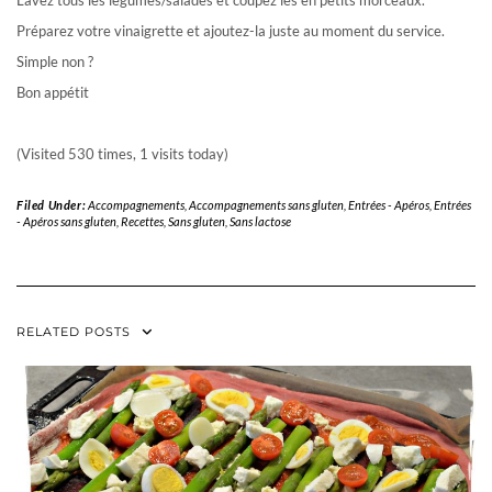
Lavez tous les légumes/salades et coupez les en petits morceaux.
Préparez votre vinaigrette et ajoutez-la juste au moment du service.
Simple non ?
Bon appétit
(Visited 530 times, 1 visits today)
Filed Under:
Accompagnements
,
Accompagnements sans gluten
,
Entrées - Apéros
,
Entrées
- Apéros sans gluten
,
Recettes
,
Sans gluten
,
Sans lactose
RELATED POSTS