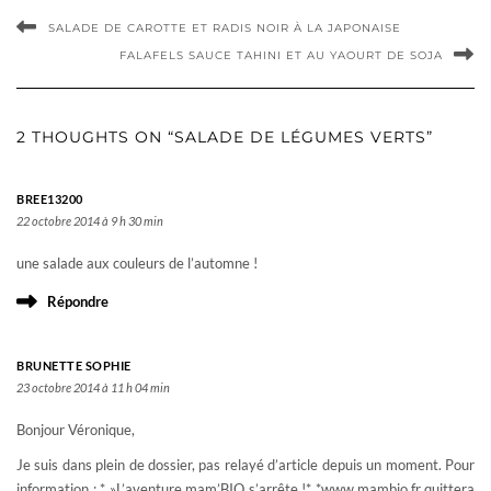
SALADE DE CAROTTE ET RADIS NOIR À LA JAPONAISE
FALAFELS SAUCE TAHINI ET AU YAOURT DE SOJA
2 THOUGHTS ON “SALADE DE LÉGUMES VERTS”
BREE13200
22 octobre 2014 à 9 h 30 min
une salade aux couleurs de l’automne !
Répondre
BRUNETTE SOPHIE
23 octobre 2014 à 11 h 04 min
Bonjour Véronique,
Je suis dans plein de dossier, pas relayé d’article depuis un moment. Pour
information : * »L’aventure mam’BIO s’arrête !* *www.mambio.fr quittera