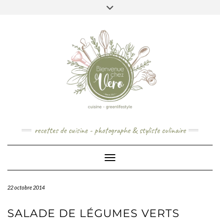
Skip
to
content
recettes de cuisine - photographe & styliste culinaire
Toggle Navigation
22 octobre 2014
SALADE DE LÉGUMES VERTS