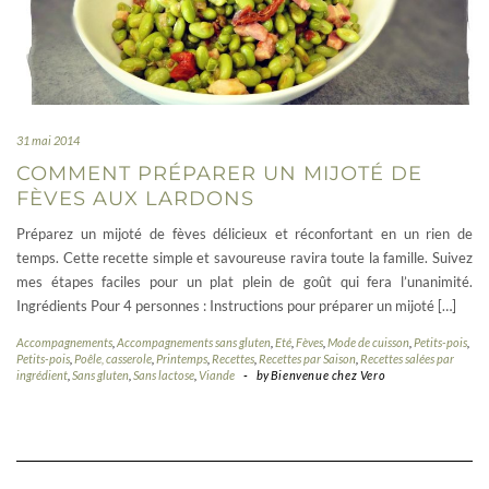
31 mai 2014
COMMENT PRÉPARER UN MIJOTÉ DE
FÈVES AUX LARDONS
Préparez un mijoté de fèves délicieux et réconfortant en un rien de
temps. Cette recette simple et savoureuse ravira toute la famille. Suivez
mes étapes faciles pour un plat plein de goût qui fera l’unanimité.
Ingrédients Pour 4 personnes : Instructions pour préparer un mijoté […]
Accompagnements
,
Accompagnements sans gluten
,
Eté
,
Fèves
,
Mode de cuisson
,
Petits-pois
,
Petits-pois
,
Poêle, casserole
,
Printemps
,
Recettes
,
Recettes par Saison
,
Recettes salées par
ingrédient
,
Sans gluten
,
Sans lactose
,
Viande
-
by
Bienvenue chez Vero