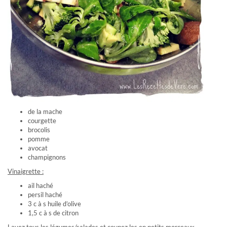
de la mache
courgette
brocolis
pomme
avocat
champignons
Vinaigrette :
ail haché
persil haché
3 c à s huile d’olive
1,5 c à s de citron