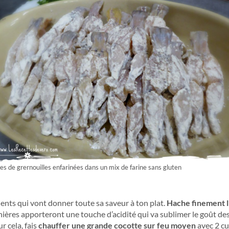
es de grernouilles enfarinées dans un mix de farine sans gluten
ents qui vont donner toute sa saveur à ton plat.
Hache finement l’a
nières apporteront une touche d’acidité qui va sublimer le goût des
ur cela, fais
chauffer une grande cocotte sur feu moyen
avec 2 cu