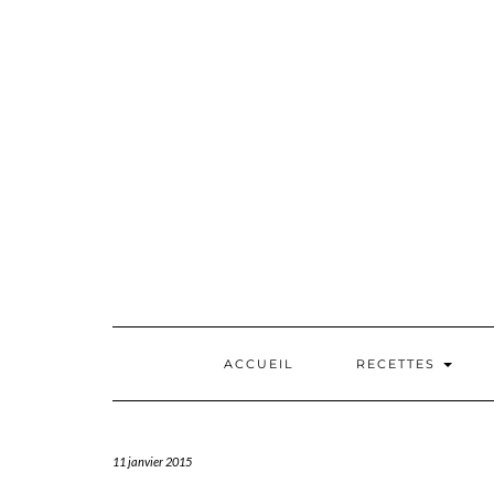
Skip
to
content
ACCUEIL
RECETTES
11 janvier 2015