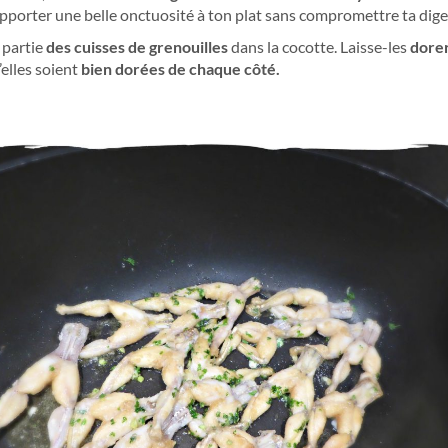
apporter une belle onctuosité à ton plat sans compromettre ta dige
 partie
des cuisses de grenouilles
dans la cocotte. Laisse-les
dore
elles soient
bien dorées de chaque côté.