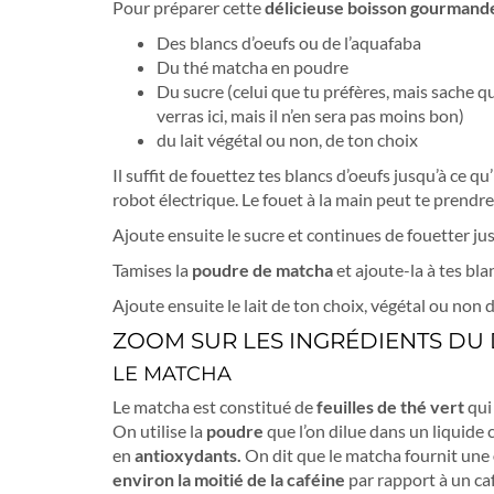
Pour préparer cette
délicieuse boisson gourmand
Des blancs d’oeufs ou de l’aquafaba
Du thé matcha en poudre
Du sucre (celui que tu préfères, mais sache q
verras ici, mais il n’en sera pas moins bon)
du lait végétal ou non, de ton choix
Il suffit de fouettez tes blancs d’oeufs jusqu’à ce q
robot électrique. Le fouet à la main peut te prendr
Ajoute ensuite le sucre et continues de fouetter jus
Tamises la
poudre de matcha
et ajoute-la à tes bl
Ajoute ensuite le lait de ton choix, végétal ou non
ZOOM SUR LES INGRÉDIENTS D
LE MATCHA
Le matcha est constitué de
feuilles de thé vert
qui
On utilise la
poudre
que l’on dilue dans un liquide 
en
antioxydants.
On dit que le matcha fournit une
environ la moitié de la caféine
par rapport à un caf