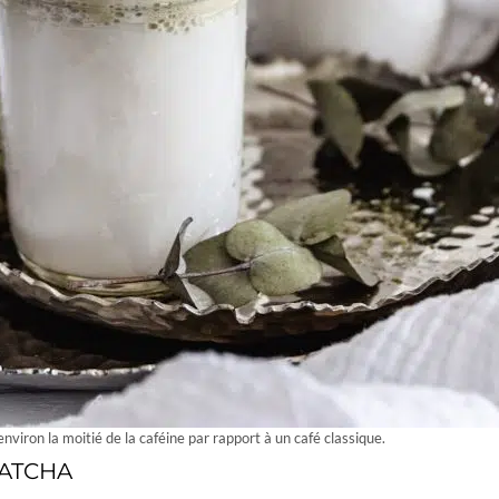
nviron la moitié de la caféine par rapport à un café classique.
ATCHA