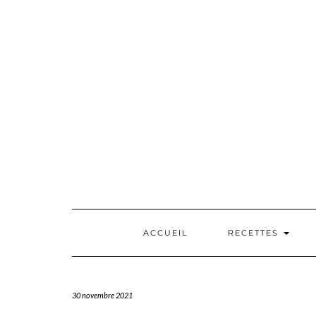
Skip
to
content
ACCUEIL
RECETTES
30 novembre 2021