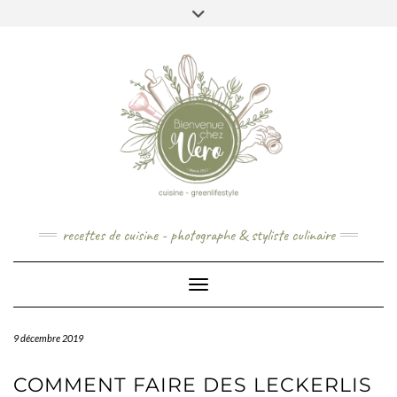
Skip
to
content
recettes de cuisine - photographe & styliste culinaire
Toggle Navigation
9 décembre 2019
COMMENT FAIRE DES LECKERLIS