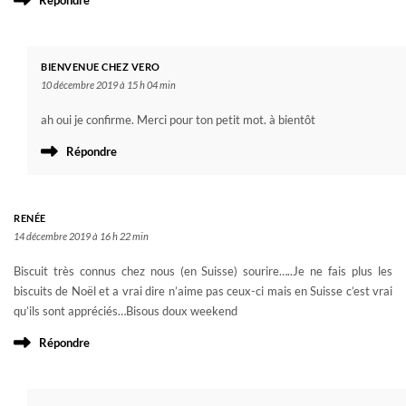
BIENVENUE CHEZ VERO
10 décembre 2019 à 15 h 04 min
ah oui je confirme. Merci pour ton petit mot. à bientôt
Répondre
RENÉE
14 décembre 2019 à 16 h 22 min
Biscuit très connus chez nous (en Suisse) sourire…..Je ne fais plus les
biscuits de Noël et a vrai dire n’aime pas ceux-ci mais en Suisse c’est vrai
qu’ils sont appréciés…Bisous doux weekend
Répondre