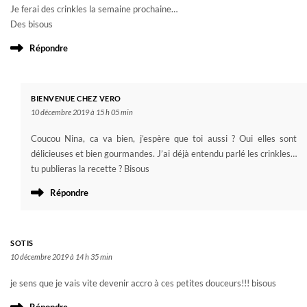
Je ferai des crinkles la semaine prochaine…
Des bisous
Répondre
BIENVENUE CHEZ VERO
10 décembre 2019 à 15 h 05 min
Coucou Nina, ca va bien, j’espère que toi aussi ? Oui elles sont
délicieuses et bien gourmandes. J’ai déjà entendu parlé les crinkles…
tu publieras la recette ? Bisous
Répondre
SOTIS
10 décembre 2019 à 14 h 35 min
je sens que je vais vite devenir accro à ces petites douceurs!!! bisous
Répondre