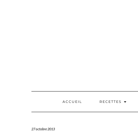
Skip
to
content
ACCUEIL
RECETTES
27 octobre 2013