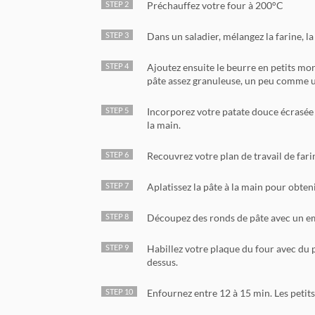
STEP 2
Préchauffez votre four à 200°C
STEP 3
Dans un saladier, mélangez la farine, la 
STEP 4
Ajoutez ensuite le beurre en petits mo
pâte assez granuleuse, un peu comme 
STEP 5
Incorporez votre patate douce écrasée et
la main.
STEP 6
Recouvrez votre plan de travail de fari
STEP 7
Aplatissez la pâte à la main pour obten
STEP 8
Découpez des ronds de pâte avec un e
STEP 9
Habillez votre plaque du four avec du 
dessus.
STEP 10
Enfournez entre 12 à 15 min. Les petits