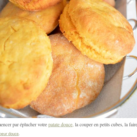
encer par éplucher votre
patate douce,
la couper en petits cubes, la faire
vapeur douce
.