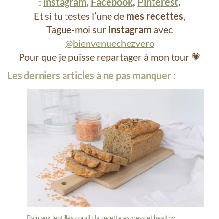
:
Instagram
,
Facebook
,
Pinterest
.
Et si tu testes l’une de
mes recettes
,
Tague-moi sur
Instagram
avec
@bienvenuechezvero
Pour que je puisse repartager à mon tour 💗
Les derniers articles à ne pas manquer :
Pain aux lentilles corail : la recette express et healthy