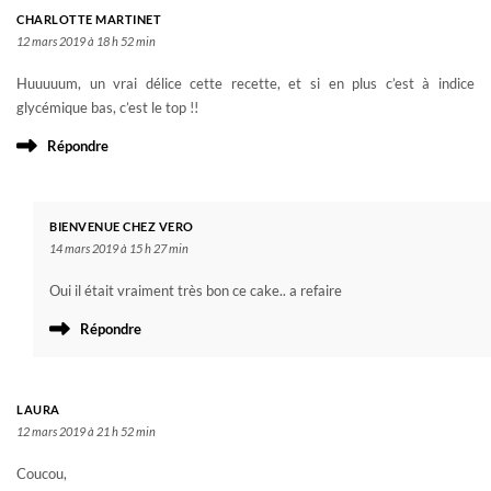
CHARLOTTE MARTINET
12 mars 2019 à 18 h 52 min
Huuuuum, un vrai délice cette recette, et si en plus c’est à indice
glycémique bas, c’est le top !!
Répondre
BIENVENUE CHEZ VERO
14 mars 2019 à 15 h 27 min
Oui il était vraiment très bon ce cake.. a refaire
Répondre
LAURA
12 mars 2019 à 21 h 52 min
Coucou,