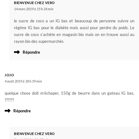
BIENVENUE CHEZ VERO
14 mars 2019 à 15 h 24 min
le sucre de coco a un IG bas et beaucoup de personne suivre un
régime IG bas pour le diabète mais aussi pour perdre du poids. Le
sucre de coco s’achète en magasin bio mais on en trouve aussi au
rayon bio des supermarchés
Répondre
JOJO
4 août 2019 à 18 h 59 min
quelque chose doit m’échaper, 150g de beurre dans un gateau IG bas,
??????
Répondre
BIENVENUE CHEZ VERO