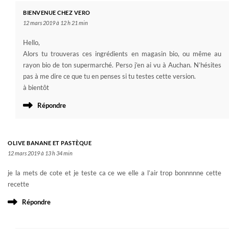
BIENVENUE CHEZ VERO
12 mars 2019 à 12 h 21 min
Hello,
Alors tu trouveras ces ingrédients en magasin bio, ou même au
rayon bio de ton supermarché. Perso j’en ai vu à Auchan. N’hésites
pas à me dire ce que tu en penses si tu testes cette version.
à bientôt
Répondre
OLIVE BANANE ET PASTÈQUE
12 mars 2019 à 13 h 34 min
je la mets de cote et je teste ca ce we elle a l’air trop bonnnnne cette
recette
Répondre