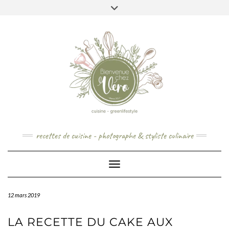
Skip
to
content
recettes de cuisine - photographe & styliste culinaire
Toggle Navigation
12 mars 2019
LA RECETTE DU CAKE AUX